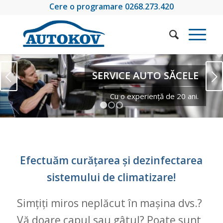
Cere o programare 0268.273.420
Urmatorul
SERVICE AUTO SĂCELE
Cu o experiență de 20 ani.
1
2
3
Efectuăm curățarea și dezinfectarea
sistemului de climatizare!
Simțiți miros neplăcut în mașina dvs.?
Vă doare capul sau gâtul? Poate sunt