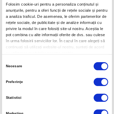
Folosim cookie-uri pentru a personaliza conținutul și
anunțurile, pentru a oferi funcții de rețele sociale și pentru
a analiza traficul. De asemenea, le oferim partenerilor de
rețele sociale, de publicitate și de analize informații cu
ITP
privire la modul în care folosiți site-ul nostru. Aceștia le
pot combina cu alte informații oferite de dvs. sau culese
în urma folosirii serviciilor lor. În cazul în care alegeți să
continuați să utilizați website-ul nostru, sunteți de acord
cu utilizarea modulelor noastre cookie.
Selecția
Necesare
consimțământului
Preferinţe
Reparatii mecanice auto
Statistici
Marketing