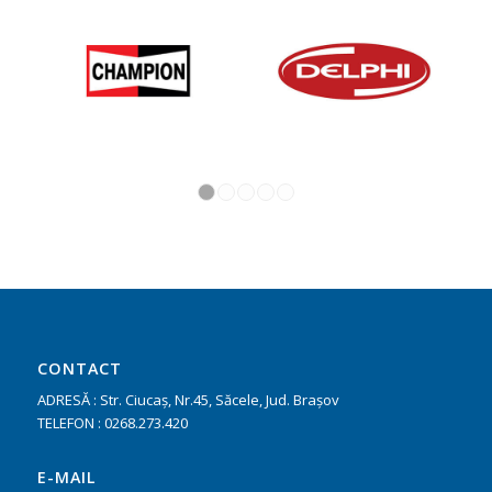
1
2
3
4
5
CONTACT
ADRESĂ : Str. Ciucaş, Nr.45, Săcele, Jud. Braşov
TELEFON :
0268.273.420
E-MAIL