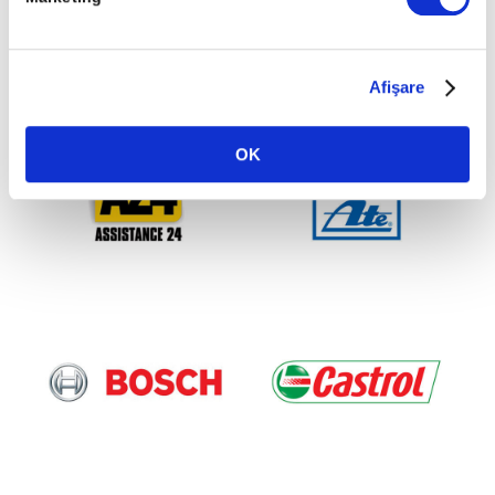
Parteneri
Afişare
OK